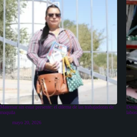
Maternar sin estar presente: el dilema de las trabajadoras de
Desig
maquila
labor
mayo 20, 2026